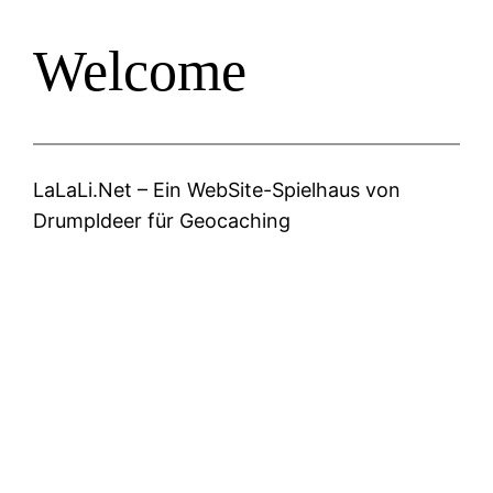
Welcome
Zum
Inhalt
springen
LaLaLi.Net – Ein WebSite-Spielhaus von
Drumpldeer für Geocaching